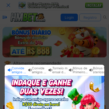
atualizar a página
Login
Registro
Altamente recomendado
Convide
Convide
Torneio m
Bônus de
Bónus Mi
amigos e
amigos p
ensal de
Primeiro
sterioso
ganhe R$
ara partici
R$50.00
Depósito
30 cada
par de R$
0
12 ilimita
dos